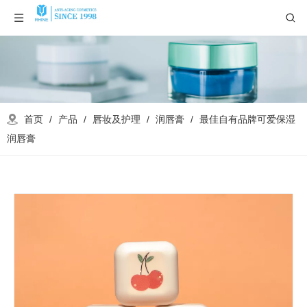
首页
/
产品
/
唇妆及护理
/
润唇膏
/
最佳自有品牌可爱保湿
润唇膏