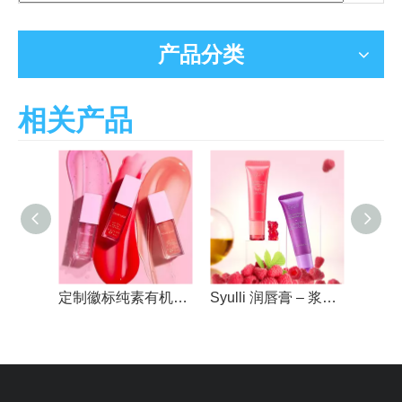
产品分类
相关产品
化妆品供应商定制徽标唇部护理纯素强效光泽超闪亮滋养唇彩油
定制徽标纯素有机水果味多汁维生素 E 滋润唇部丰盈唇油
Syulli 润唇膏 – 浆果和小熊软糖